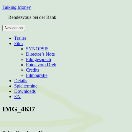
Skip
Talking Money
to
— Rendezvous bei der Bank —
content
Navigation
Trailer
Film
SYNOPSIS
Director’s Note
Filmgespräch
Fotos vom Dreh
Credits
Filmografie
Details
Spieltermine
Downloads
EN
IMG_4637