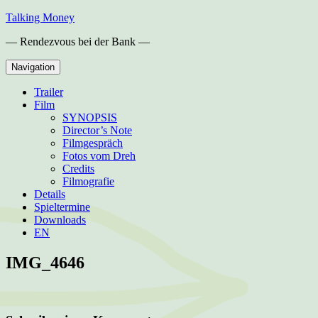
Skip
Talking Money
to
— Rendezvous bei der Bank —
content
Navigation
Trailer
Film
SYNOPSIS
Director’s Note
Filmgespräch
Fotos vom Dreh
Credits
Filmografie
Details
Spieltermine
Downloads
EN
IMG_4646