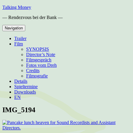
Skip
Talking Money
to
— Rendezvous bei der Bank —
content
Navigation
Trailer
Film
SYNOPSIS
Director’s Note
Filmgespräch
Fotos vom Dreh
Credits
Filmografie
Details
Spieltermine
Downloads
EN
IMG_5194