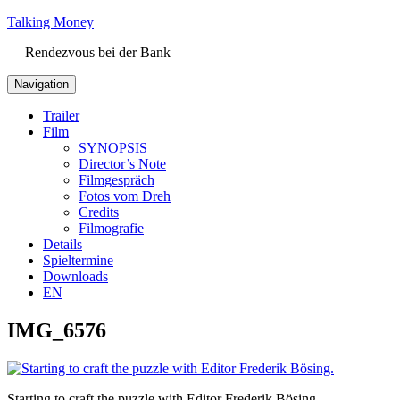
Skip
Talking Money
to
— Rendezvous bei der Bank —
content
Navigation
Trailer
Film
SYNOPSIS
Director’s Note
Filmgespräch
Fotos vom Dreh
Credits
Filmografie
Details
Spieltermine
Downloads
EN
IMG_6576
Starting to craft the puzzle with Editor Frederik Bösing.