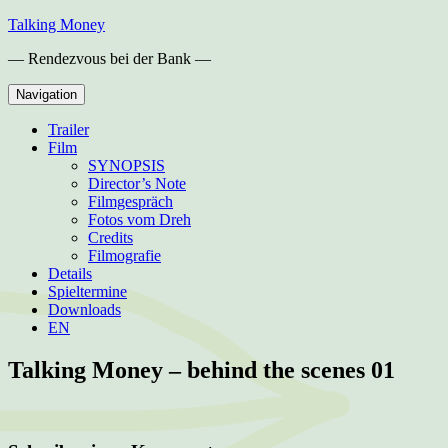
Skip
Talking Money
to
— Rendezvous bei der Bank —
content
Navigation
Trailer
Film
SYNOPSIS
Director’s Note
Filmgespräch
Fotos vom Dreh
Credits
Filmografie
Details
Spieltermine
Downloads
EN
Talking Money – behind the scenes 01