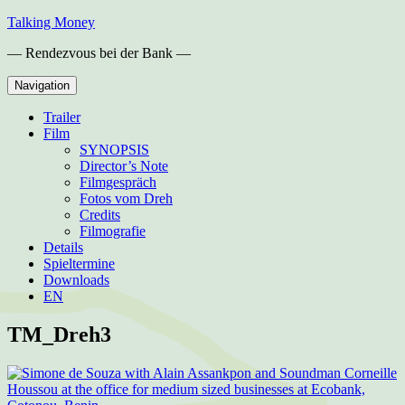
Skip
Talking Money
to
— Rendezvous bei der Bank —
content
Navigation
Trailer
Film
SYNOPSIS
Director’s Note
Filmgespräch
Fotos vom Dreh
Credits
Filmografie
Details
Spieltermine
Downloads
EN
TM_Dreh3