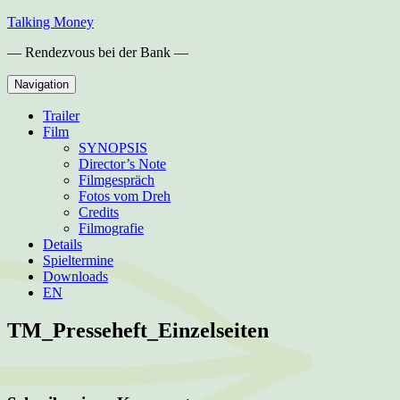
Skip
Talking Money
to
— Rendezvous bei der Bank —
content
Navigation
Trailer
Film
SYNOPSIS
Director’s Note
Filmgespräch
Fotos vom Dreh
Credits
Filmografie
Details
Spieltermine
Downloads
EN
TM_Presseheft_Einzelseiten