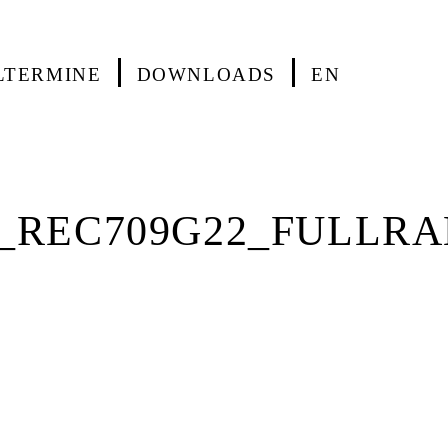
LTERMINE
DOWNLOADS
EN
_REC709G22_FULLRAN