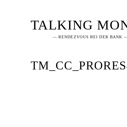
Skip
to
content
TALKING MO
— RENDEZVOUS BEI DER BANK 
TM_CC_PRORES4