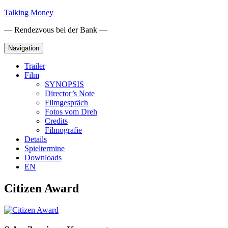
Skip
Talking Money
to
— Rendezvous bei der Bank —
content
Navigation
Trailer
Film
SYNOPSIS
Director’s Note
Filmgespräch
Fotos vom Dreh
Credits
Filmografie
Details
Spieltermine
Downloads
EN
Citizen Award