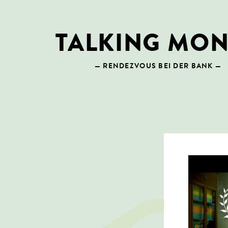
Skip
to
content
TALKING MO
— RENDEZVOUS BEI DER BANK —